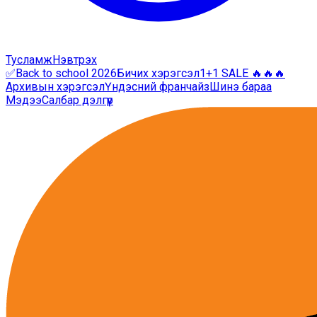
Тусламж
Нэвтрэх
✅Back to school 2026
Бичих хэрэгсэл
1+1 SALE 🔥🔥🔥
Архивын хэрэгсэл
Үндэсний франчайз
Шинэ бараа
Мэдээ
Салбар дэлгүүр