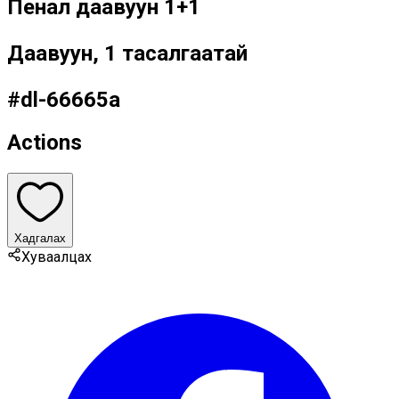
Пенал даавуун 1+1
Даавуун, 1 тасалгаатай
#
dl-66665a
Actions
Хадгалах
Хуваалцах