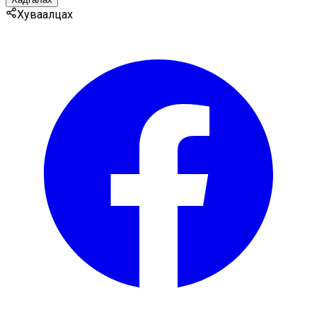
Хуваалцах