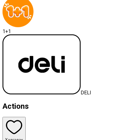
1+1
DELI
Actions
Хадгалах