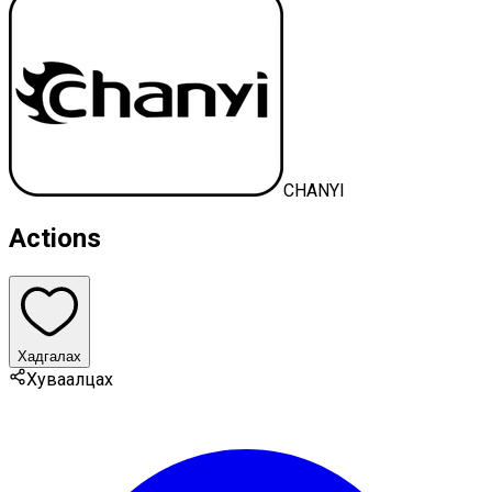
CHANYI
Actions
Хадгалах
Хуваалцах