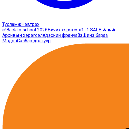
Тусламж
Нэвтрэх
✅Back to school 2026
Бичих хэрэгсэл
1+1 SALE 🔥🔥🔥
Архивын хэрэгсэл
Үндэсний франчайз
Шинэ бараа
Мэдээ
Салбар дэлгүүр